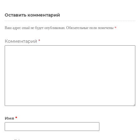
b
t
e
o
e
d
Оставить комментарий
o
r
I
Ваш адрес email не будет опубликован.
Обязательные поля помечены
*
k
n
Комментарий
*
Имя
*