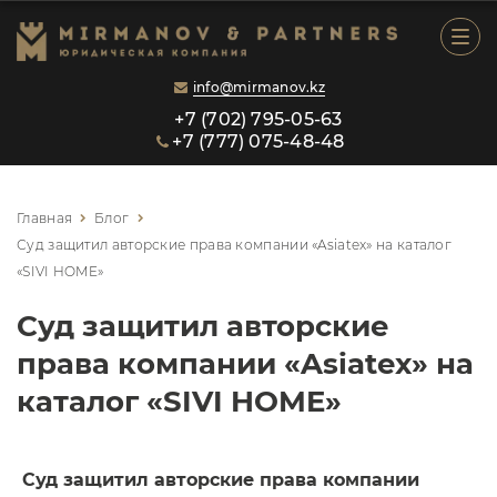
Главная
info@mirmanov.kz
О компании
+7 (702) 795-05-63
+7 (777) 075-48-48
Услуги
Сотрудники
Главная
Блог
Суд защитил авторские права компании «Asiatex» на каталог
Рекомендации
«SIVI HOME»
Блог
Суд защитил авторские
права компании «Asiatex» на
Контакты
каталог «SIVI HOME»
️ Суд защитил авторские права компании