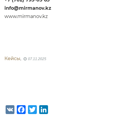
info@mirmanov.kz
www.mirmanov.kz
Кейсы
,
07.11.2025
V
F
T
L
K
a
w
i
c
i
n
e
t
k